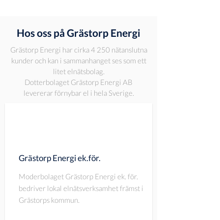
Hos oss på Grästorp Energi
Grästorp Energi har cirka 4 250 nätanslutna
kunder och kan i sammanhanget ses som ett
litet elnätsbolag.
Dotterbolaget Grästorp Energi AB
levererar förnybar el i hela Sverige.
Grästorp Energi ek.för.
Moderbolaget Grästorp Energi ek. för.
bedriver lokal elnätsverksamhet främst i
Grästorps kommun.