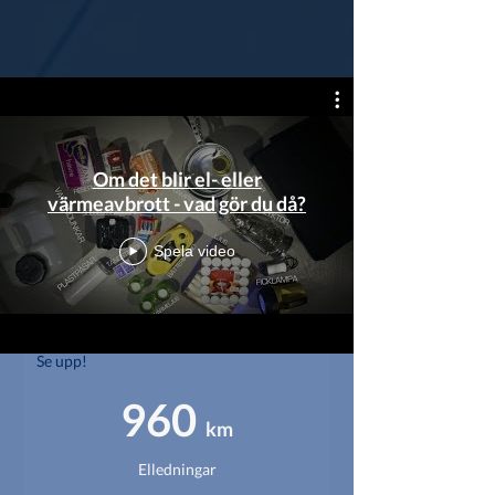
Våra senaste nyheter
Se upp 2!
Om det blir el- eller
värmeavbrott - vad gör du då?
Spela video
Se upp!
960
km
Elledningar