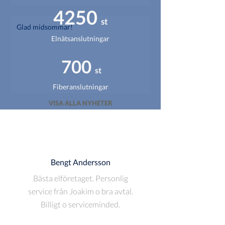
4250
st
Glad midsommar!
Elnätsanslutningar
700
st
Fiberanslutningar
VISA ALLA NYHETER
Bengt Andersson
Bästa elföretaget. Personlig
service från Joakim o bra avtal.
Billigt o serviceminded.