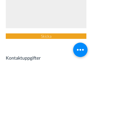
Skicka
Kontaktuppgifter
Plogvägen 5
467 30 Grästorp
0514 - 105 25
kundtjanst@grastorpen
ergi.se
Mejladress för
leverantörsfakturor: