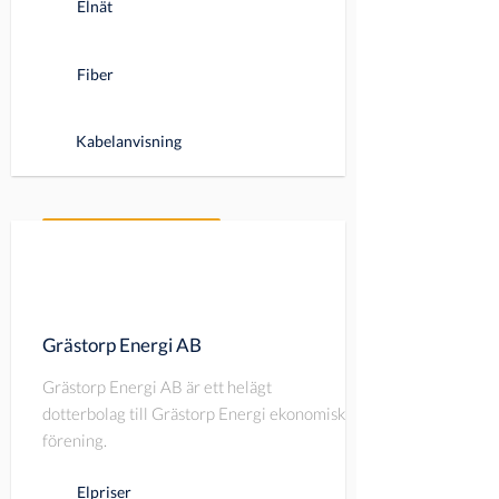
Elnät
Fiber
Kabelanvisning
VISA MER
Grästorp Energi AB
Grästorp Energi AB är ett helägt
dotterbolag till Grästorp Energi ekonomisk
förening.
Elpriser