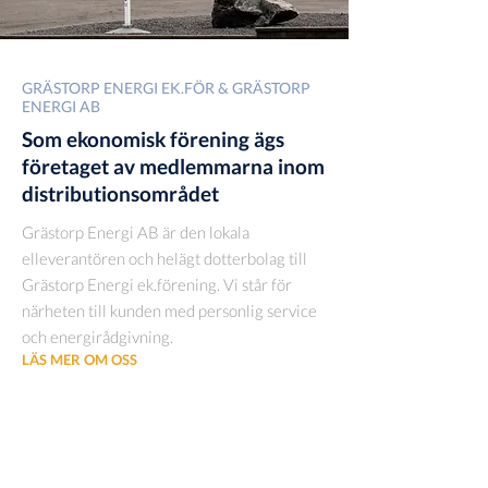
GRÄSTORP ENERGI EK.FÖR & GRÄSTORP
ENERGI AB
Som ekonomisk förening ägs
företaget av medlemmarna inom
distributionsområdet
Grästorp Energi AB är den lokala
elleverantören och helägt dotterbolag till
Grästorp Energi ek.förening. Vi står för
närheten till kunden med personlig service
och energirådgivning.
LÄS MER OM OSS