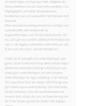
ett antal frågor, och har även haft möjlighet att
lämna omdömen om oss inom olika områden, t.ex.
tillgänglighet, prisvärde och kompetens.
Kundernas svar och synpunkter helt lämnats helt
anonymt.
Efter avslutad insamlingsperiod har samtliga svar
sammanställts och analyserats av
Supportföretaget, och till slut presenterats för
oss. Det ger oss oerhört värdefull information om
vad vi i vår dagliga verksamhet skall tänka på, vad
är bra och icke minst, vad kan förbättras?
Under de år som gått och undersökningar som
gjorts så har Grästorp Energi alltid rankats högt i
jämförelse med andra företag i vår bransch som
också gjort underökningen, och den senaste
undersökningen är inget undantag. Vi är med på
10 i topp listan över de nästan 100 företag som
gör samma typ av undersökning. Och med tanke
på den turbulens som rått på elmarknaden de
senaste åren så ger det oss en fingervisning om
att vi har lyckats ganska bra ändå i vårt dagliga
arbete.