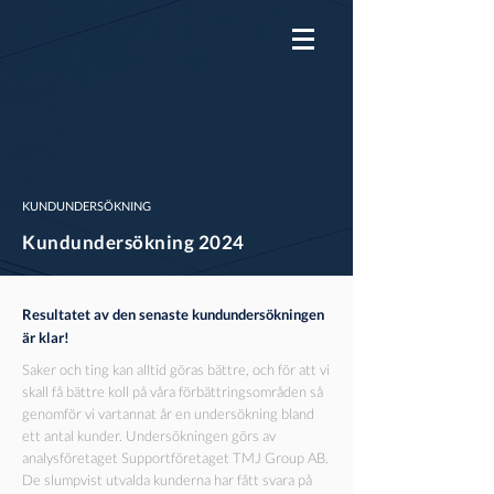
KUNDUNDERSÖKNING
Kundundersökning 2024
Resultatet av den senaste kundundersökningen
är klar!
Saker och ting kan alltid göras bättre, och för att vi
skall få bättre koll på våra förbättringsområden så
genomför vi vartannat år en undersökning bland
ett antal kunder. Undersökningen görs av
analysföretaget Supportföretaget TMJ Group AB.
De slumpvist utvalda kunderna har fått svara på