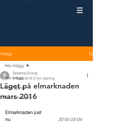
Inlägg
Alla inlägg
Grästorp Energi
Alla inlägg
4 mars 2016
2 min läsning
Läget på elmarknaden
Kom igång
mars 2016
Din community
Elmarknaden just 
nu                                        
2016-03-04