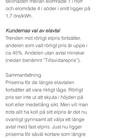
skillnaden mellan elområde 1 i norr 
och elområde 4 i söder i snitt ligger på 
1,7 öre/kWh.
Kundernas val av elavtal
Trenden mot rörligt elpris fortsätter, 
andelen som valt rörligt pris är uppe i 
ca 45%. Andelen utan avtal minskar 
(nedan benämnt ”Tillsvidarepris”).
Sammanfattning
Priserna för de längre elavtalen 
fortsätter att vara riktigt låga. Rörligt 
pris ser inte ut att skjuta i höjden på 
kort eller medellång sikt. Men vill man 
trots allt ha koll på sitt elpris är det nu 
ovanligt gynnsamt att välja ett länge 
avtal med fast elpris. Just nu ligger 
priserna för såväl kortare som längre 