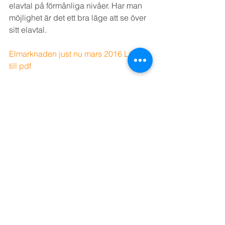
elavtal på förmånliga nivåer. Har man 
möjlighet är det ett bra läge att se över 
sitt elavtal.
Elmarknaden just nu mars 2016 Länk 
till pdf
Bookmark the 
permalink
. 
Visa alla
Senaste inlägg