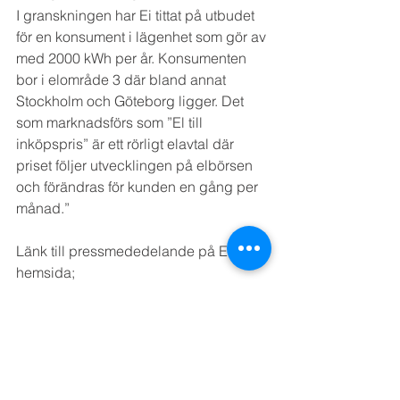
I granskningen har Ei tittat på utbudet 
för en konsument i lägenhet som gör av 
med 2000 kWh per år. Konsumenten 
bor i elområde 3 där bland annat 
Stockholm och Göteborg ligger. Det 
som marknadsförs som ”El till 
inköpspris” är ett rörligt elavtal där 
priset följer utvecklingen på elbörsen 
och förändras för kunden en gång per 
månad.”
Länk till pressmededelande på Ei:s 
hemsida;
Länk till pressmeddelande Ei
Bookmark the 
permalink
.