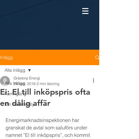
Inlägg
Alla inlägg
Grästorp Energi
Alla inlägg
26 sep. 2016
2 min läsning
Ei: El till inköpspris ofta
Kom igång
en dålig affär
Din community
Energimarknadsinspektionen har 
granskat de avtal som saluförs under 
namnet ”El till inköpspris”, och kommit 