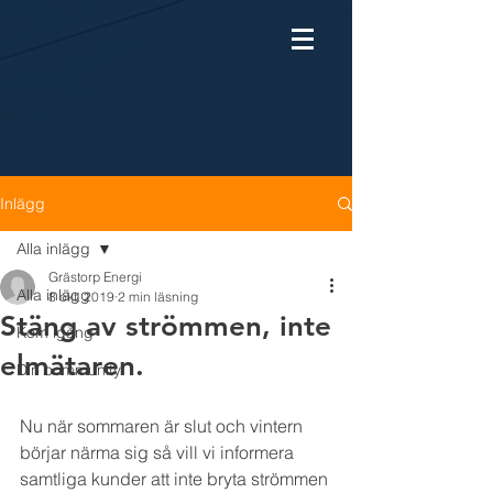
Inlägg
Alla inlägg
Grästorp Energi
Alla inlägg
8 okt. 2019
2 min läsning
Stäng av strömmen, inte
Kom igång
elmätaren.
Din community
Nu när sommaren är slut och vintern 
börjar närma sig så vill vi informera 
samtliga kunder att inte bryta strömmen 