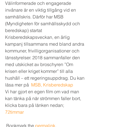
Välinformerade och engagerade 
invånare är en viktig tillgång vid en 
samhällskris. Därför har MSB 
(Myndigheten för samhällsskydd och 
beredskap) startat 
Krisberedskapsveckan, en årlig 
kampanj tillsammans med bland andra 
kommuner, frivilligorganisationer och 
länsstyrelser. 2018 sammanfaller den 
med utskicket av broschyren ”Om 
krisen eller kriget kommer” till alla 
hushåll – ett regeringsuppdrag. Du kan 
läsa mer på  
MSB, Krisberedskap
Vi har gjort en egen film om vad man 
kan tänka på när strömmen faller bort, 
klicka bara på länken nedan;
72timmar
 Bookmark the 
permalink
. 