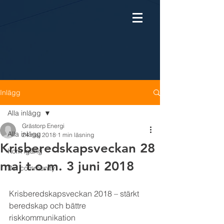
Inlägg
Alla inlägg
Grästorp Energi
Alla inlägg
24 maj 2018
1 min läsning
Krisberedskapsveckan 28
Kom igång
maj t.o.m. 3 juni 2018
Din community
Krisberedskapsveckan 2018 – stärkt 
beredskap och bättre 
riskkommunikation