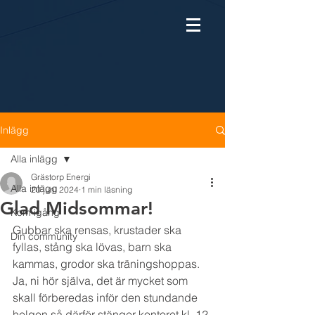
Inlägg
Alla inlägg
Grästorp Energi
Alla inlägg
20 juni 2024
1 min läsning
Glad Midsommar!
Kom igång
Gubbar ska rensas, krustader ska 
Din community
fyllas, stång ska lövas, barn ska 
kammas, grodor ska träningshoppas. 
Ja, ni hör själva, det är mycket som 
skall förberedas inför den stundande 
helgen så därför stänger kontoret kl. 12 