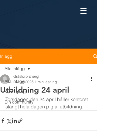
Inlägg
Alla inlägg
Grästorp Energi
Alla inlägg
22 apr. 2025
1 min läsning
Utbildning 24 april
Kom igång
Torsdagen den 24 april håller kontoret 
Din community
stängt hela dagen p.g.a. utbildning.