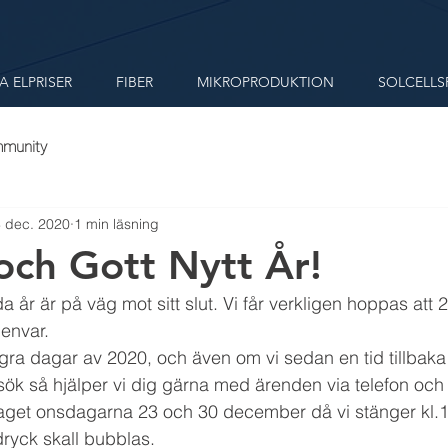
A ELPRISER
FIBER
MIKROPRODUKTION
SOLCELLS
mmunity
 dec. 2020
1 min läsning
och Gott Nytt År!
 år är på väg mot sitt slut. Vi får verkligen hoppas att 20
 envar.
gra dagar av 2020, och även om vi sedan en tid tillbaka 
esök så hjälper vi dig gärna med ärenden via telefon och 
aget onsdagarna 23 och 30 december då vi stänger kl.12
dryck skall bubblas.