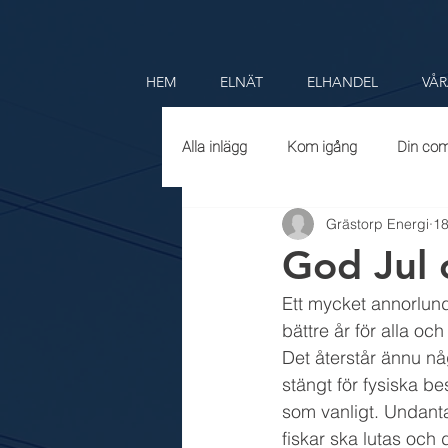
HEM
ELNÄT
ELHANDEL
VÅR
Alla inlägg
Kom igång
Din co
Grästorp Energi
18
God Jul 
Ett mycket annorlunda
bättre år för alla och
Det återstår ännu nå
stängt för fysiska b
som vanligt. Undant
fiskar ska lutas och 