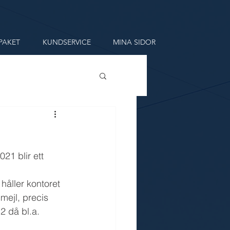
PAKET
KUNDSERVICE
MINA SIDOR
21 blir ett 
håller kontoret 
mejl, precis 
 då bl.a. 