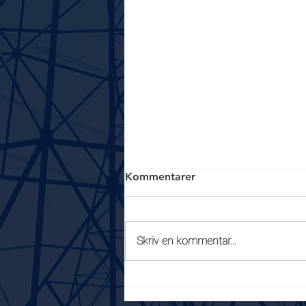
Se upp 2!
Kommentarer
Vi har fått samtal från en kund
som säger sig blivit uppringd av
någon som utger att representera
Skriv en kommentar...
Grästorp Energi, och att kunden i
fråga har rätt till återbetalning av
pengar. Det enda kunden
behöver