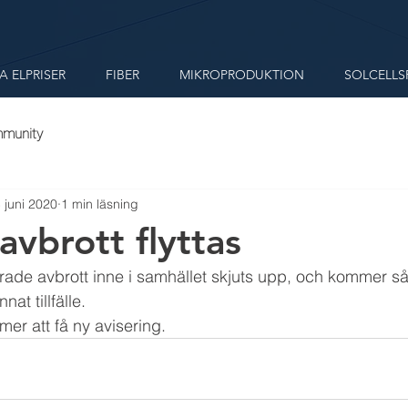
A ELPRISER
FIBER
MIKROPRODUKTION
SOLCELLS
mmunity
 juni 2020
1 min läsning
avbrott flyttas
rade avbrott inne i samhället skjuts upp, och kommer så
at tillfälle. 
r att få ny avisering.