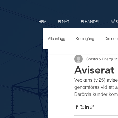
HEM
ELNÄT
ELHANDEL
VÅR
Alla inlägg
Kom igång
Din co
Grästorp Energi
15
Aviserat 
Veckans (v.25) avise
genomföras vid ett ann
Berörda kunder komme