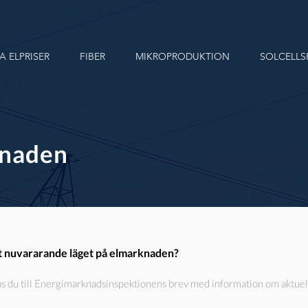
A ELPRISER
FIBER
MIKROPRODUKTION
SOLCELLS
knaden
det nuvararande läget på elmarknaden?
s du till Energimarknadsinspektionens brev med information om aktuell