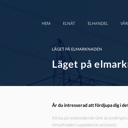
HEM
ELNÄT
ELHANDEL
VÅR
LÄGET PÅ ELMARKNADEN
Läget på elmar
Är du intresserad att fördjupa dig i 
Klicka på nedanstående länk så omdirigera
elmarknaden (uppdateras veckovis);