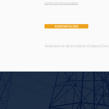
Läget på elmarknaden
KONTAKTA OSS
Avsändare av denna sida är Grästorp Energ