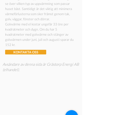
se över vilken typ av uppvärmning som passar
huset bäst. Samtidigt är det viktig att minimera
värmeförlusterna som sker främst genom tak,
golv, väggar, fönster och dörrar.
Golvvärme med el kostar ungefär 33 öre per
kvadratmeter och dygn. Om du har 5
kvadratmeter med golvvärme och stänger av
golvvärmen under juni, juli och augusti sparar du
152 kr.
KONTAKTA OSS
Avsändare av denna sida är Grästorp Energi AB
(elhandel).