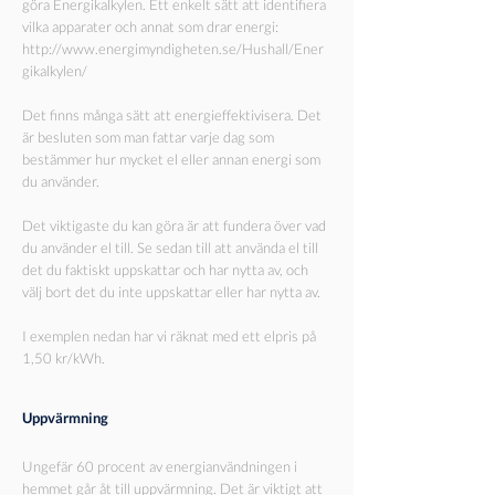
göra Energikalkylen. Ett enkelt sätt att identifiera
vilka apparater och annat som drar energi:
http://www.energimyndigheten.se/Hushall/Ener
gikalkylen/
Det finns många sätt att energieffektivisera. Det
är besluten som man fattar varje dag som
bestämmer hur mycket el eller annan energi som
du använder.
Det viktigaste du kan göra är att fundera över vad
du använder el till. Se sedan till att använda el till
det du faktiskt uppskattar och har nytta av, och
välj bort det du inte uppskattar eller har nytta av.
I exemplen nedan har vi räknat med ett elpris på
1,50 kr/kWh.
Uppvärmning
Ungefär 60 procent av energianvändningen i
hemmet går åt till uppvärmning. Det är viktigt att