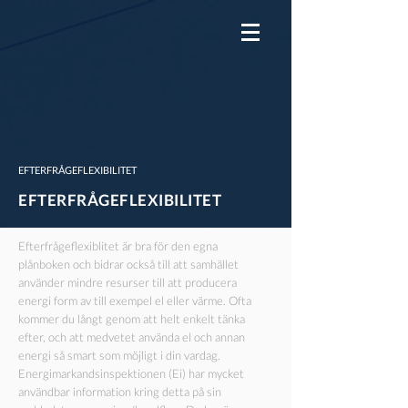
EFTERFRÅGEFLEXIBILITET
EFTERFRÅGEFLEXIBILITET
Efterfrågeflexiblitet är bra för den egna
plånboken och bidrar också till att samhället
använder mindre resurser till att producera
energi form av till exempel el eller värme. Ofta
kommer du långt genom att helt enkelt tänka
efter, och att medvetet använda el och annan
energi så smart som möjligt i din vardag.
Energimarkandsinspektionen (Ei) har mycket
användbar information kring detta på sin