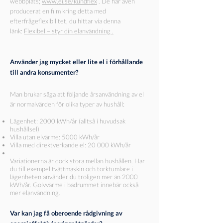
webbplats;
www.ei.se/kundflex
. De har även
producerat en film kring detta med
efterfrågeflexibilitet, du hittar via denna
länk:
Flexibel – styr din elanvändning .
Använder jag mycket eller lite el i förhållande
till andra konsumenter?
Man brukar säga att följande årsanvändning av el
är normalvärden för olika typer av hushåll:
Lägenhet: 2000 kWh/år (alltså i huvudsak
hushållsel)
Villa utan elvärme: 5000 kWh/år
Villa med direktverkande el: 20 000 kWh/år
Variationerna är dock stora mellan hushållen. Har
du till exempel tvättmaskin och torktumlare i
lägenheten använder du troligen mer än 2000
kWh/år. Golvvärme i badrummet innebär också
mer elanvändning.
Var kan jag få oberoende rådgivning av