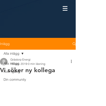
Inlägg
Alla inlägg
Grästorp Energi
Alla inlägg
18 sep. 2019
0 min läsning
Vi söker ny kollega
Kom igång
Din community