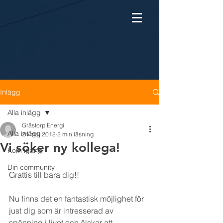
Inlägg
Alla inlägg
Grästorp Energi
Alla inlägg
24 maj 2018
2 min läsning
Vi söker ny kollega!
Kom igång
Din community
Grattis till bara dig!!
Nu finns det en fantastisk möjlighet för 
just dig som är intresserad av 
spänning i livet och älskar att 