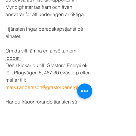
Myndigheter tas fram och även 
ansvarar för att underlagen är riktiga.
I tjänsten ingår beredskapstjänst på 
elnätet.
Om du vill lämna en ansökan om 
jobbet:
Den skickar du till; Grästorp Energi ek 
för., Plogvägen 5, 467 30 Grästorp eller 
mailar till; 
mats.r.andersson@grastorpenergi.se
.
Har du frågor rörande tjänsten så 
ringer du till: Fredrik Forslund, 0514-65 
79 17.
Bookmark the 
permalink
. 