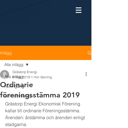
Inlägg
Alla inlägg
Grästorp Energi
Alla inlägg
6 maj 2019
1 min läsning
Ordinarie
Kom igång
föreningsstämma 2019
Din community
Grästorp Energi Ekonomisk Förening 
kallar till ordinarie Föreningsstämma.
Ärenden: årstämma och ärenden enligt 
stadgarna.