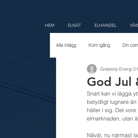
HEM
ELNÄT
ELHANDEL
VÅR
Alla inlägg
Kom igång
Din co
Grästorp Energi
21
God Jul 
Snart kan vi lägga ytt
betydligt lugnare än 
håller i sig. Det vor
elmarknaden, utan äve
Nåväl, nu närmast la