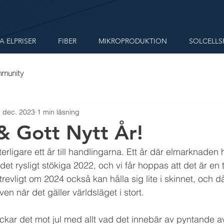
A ELPRISER
FIBER
MIKROPRODUKTION
SOLCELLS
mmunity
 dec. 2023
1 min läsning
& Gott Nytt År!
erligare ett år till handlingarna. Ett år där elmarknaden h
det rysligt stökiga 2022, och vi får hoppas att det är en
e trevligt om 2024 också kan hålla sig lite i skinnet, och d
n när det gäller världsläget i stort.
ckar det mot jul med allt vad det innebär av pyntande av