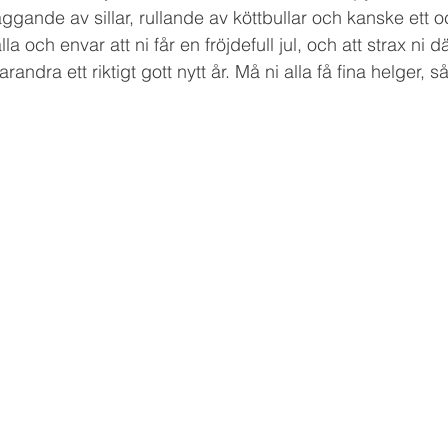
läggande av sillar, rullande av köttbullar och kanske ett 
la och envar att ni får en fröjdefull jul, och att strax ni dä
randra ett riktigt gott nytt år. Må ni alla få fina helger, 