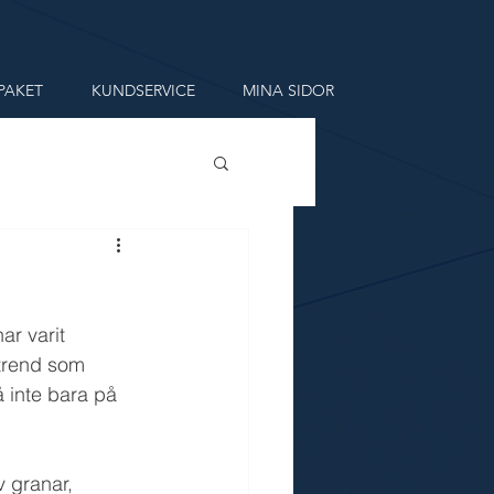
PAKET
KUNDSERVICE
MINA SIDOR
ar varit 
 trend som 
å inte bara på 
 granar, 