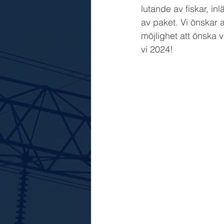
lutande av fiskar, in
av paket.
Vi önskar al
möjlighet att önska va
vi 2024!