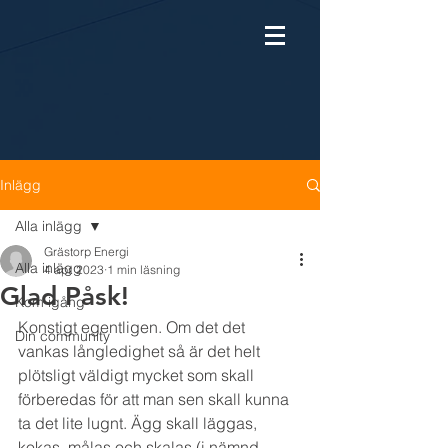
Inlägg
Alla inlägg
Grästorp Energi
Alla inlägg
4 apr. 2023
1 min läsning
Glad Påsk!
Kom igång
Konstigt egentligen. Om det det 
Din community
vankas långledighet så är det helt 
plötsligt väldigt mycket som skall 
förberedas för att man sen skall kunna 
ta det lite lugnt. Ägg skall läggas, 
kokas, målas och skalas (i nämnd 