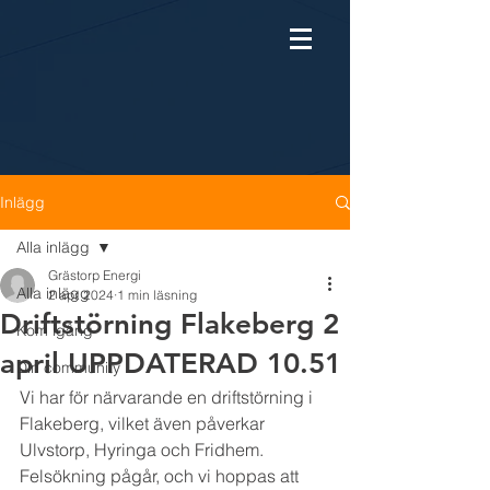
Inlägg
Alla inlägg
Grästorp Energi
Alla inlägg
2 apr. 2024
1 min läsning
Driftstörning Flakeberg 2
Kom igång
april UPPDATERAD 10.51
Din community
Vi har för närvarande en driftstörning i 
Flakeberg, vilket även påverkar 
Ulvstorp, Hyringa och Fridhem. 
Felsökning pågår, och vi hoppas att 