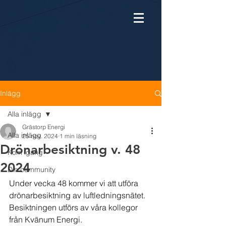
Inlägg
Alla inlägg
Grästorp Energi
Alla inlägg
25 nov. 2024
1 min läsning
Drönarbesiktning v. 48
Kom igång
2024
Din community
Under vecka 48 kommer vi att utföra 
drönarbesiktning av luftledningsnätet. 
Besiktningen utförs av våra kollegor 
från Kvänum Energi.