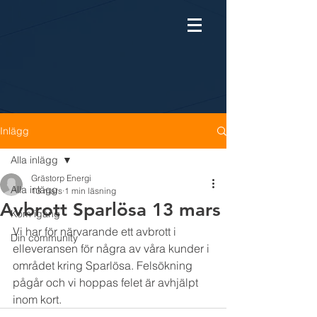
Inlägg
Alla inlägg
Grästorp Energi
Alla inlägg
13 mars
1 min läsning
Avbrott Sparlösa 13 mars
Kom igång
Vi har för närvarande ett avbrott i 
Din community
elleveransen för några av våra kunder i 
området kring Sparlösa. Felsökning 
pågår och vi hoppas felet är avhjälpt 
inom kort.