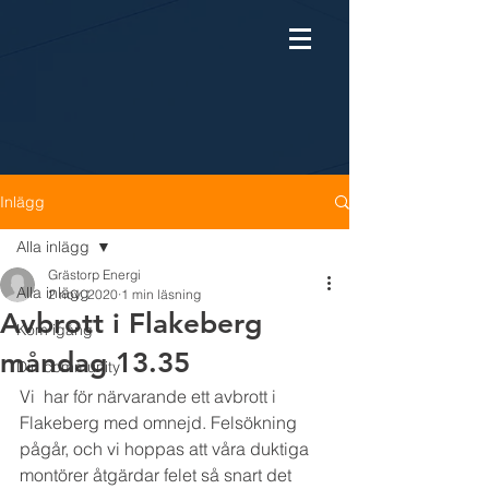
Inlägg
Alla inlägg
Grästorp Energi
Alla inlägg
2 nov. 2020
1 min läsning
Avbrott i Flakeberg
Kom igång
måndag 13.35
Din community
Vi  har för närvarande ett avbrott i 
Flakeberg med omnejd. Felsökning  
pågår, och vi hoppas att våra duktiga 
montörer åtgärdar felet så snart det 